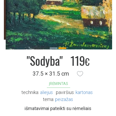
Previous
Next
"Sodyba"
119
€
37.5 × 31.5 cm
ĮRĖMINTAS
technika:
aliejus
paviršius:
kartonas
tema:
peizažas
išmatavimai pateikti su rėmeliais