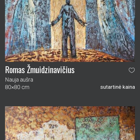
Romas Žmuidzinavičius
Nauja aušra
80×80 cm
sutartinė kaina