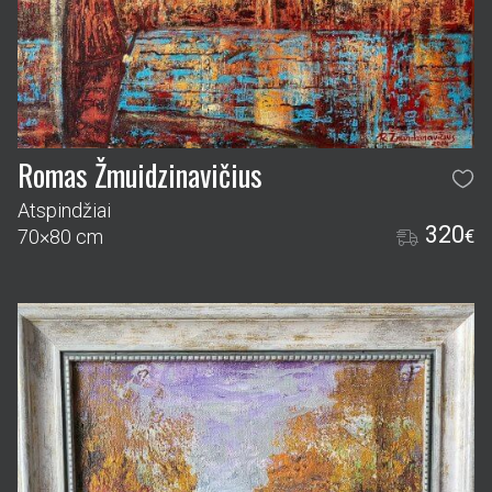
Romas Žmuidzinavičius
Atspindžiai
320
70×80 cm
€