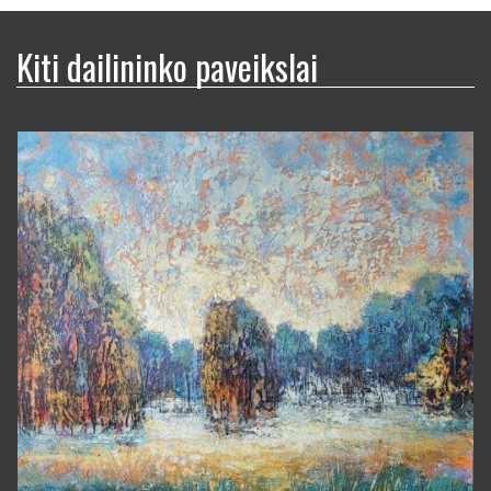
Kiti dailininko paveikslai