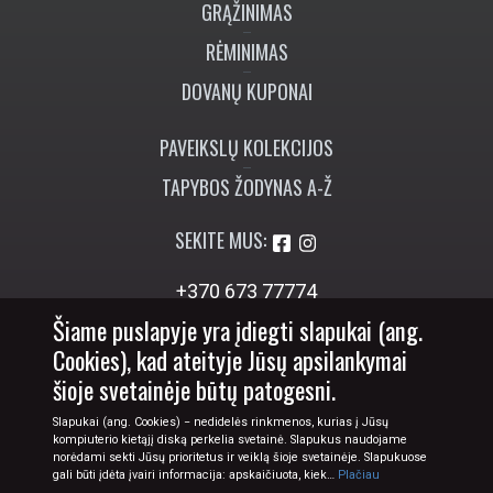
GRĄŽINIMAS
RĖMINIMAS
DOVANŲ KUPONAI
PAVEIKSLŲ KOLEKCIJOS
TAPYBOS ŽODYNAS A-Ž
SEKITE MUS:
+370 673 77774
info@tapyba.info
Šiame puslapyje yra įdiegti slapukai (ang.
Cookies), kad ateityje Jūsų apsilankymai
šioje svetainėje būtų patogesni.
Slapukai (ang. Cookies) − nedidelės rinkmenos, kurias į Jūsų
kompiuterio kietąjį diską perkelia svetainė. Slapukus naudojame
norėdami sekti Jūsų prioritetus ir veiklą šioje svetainėje. Slapukuose
gali būti įdėta įvairi informacija: apskaičiuota, kiek…
Plačiau