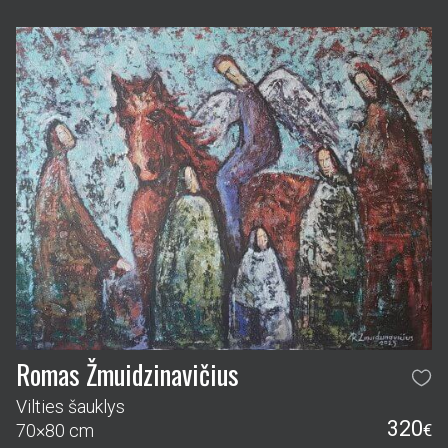
Romas Žmuidzinavičius
Vilties šauklys
320
70×80 cm
€