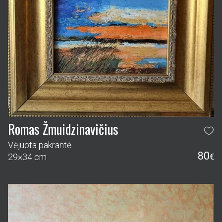
Romas Žmuidzinavičius
Vėjuota pakrantė
80
29×34 cm
€