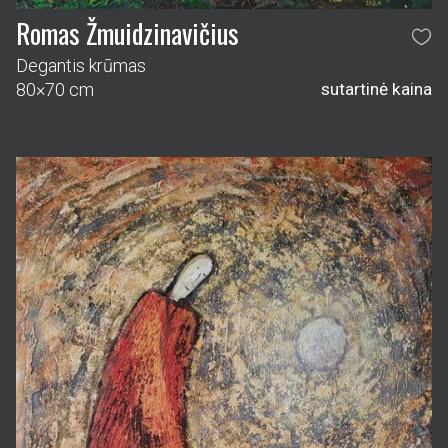
Romas Žmuidzinavičius
Degantis krūmas
80×70 cm
sutartinė kaina