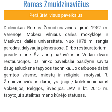
Romas Žmuidzinavičius
Peržiūrėti visus paveikslus
Dailininkas Romas Žmuidzinavičius gimė 1952 m.
Varėnoje. Mokėsi Vilniaus dailės mokykloje ir
Maskvos dailės universitete. Nuo 1978 m. rengia
parodas, dalyvauja pleneruose. Dirbo restauratoriumi,
prisidėjo prie Šv. Jonų bažnyčios ir Verkių dvaro
restauracijos. Dailininko paveikslai pasižymi savita
daugiasluoksne tapybos technika. Jo darbuose dažni
gamtos virsmo, miestų ir religiniai motyvai. R.
Žmuidzinavičiaus darbų yra įsigiję kolekcionieriai iš
Vokietijos, Belgijos, Švedijos, JAV ir kt. 2015 m.
tapytojui suteiktas meno kūrėjo statusas.