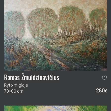
Romas Žmuidzinavičius
Ryto migloje
280
70×80 cm
€