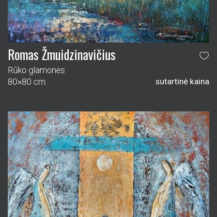
Romas Žmuidzinavičius
Rūko glamonės
80×80 cm
sutartinė kaina