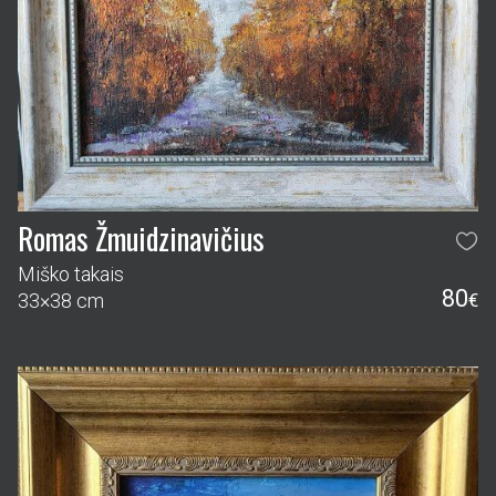
Romas Žmuidzinavičius
Miško takais
80
33×38 cm
€