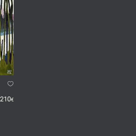
210
€