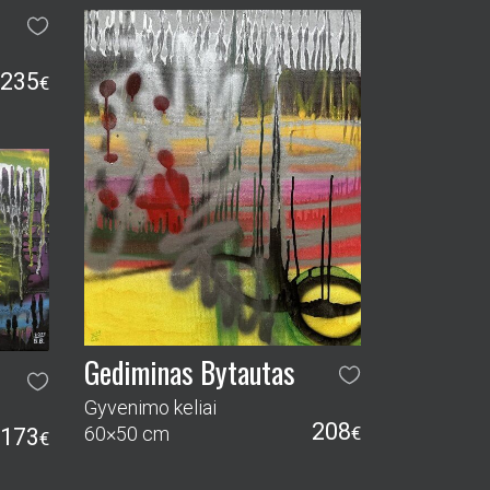
235
€
Gediminas Bytautas
Gyvenimo keliai
208
60×50 cm
€
173
€