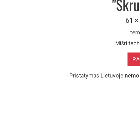
"Skru
61 ×
tem
Mišri tech
P
Pristatymas Lietuvoje
nemo