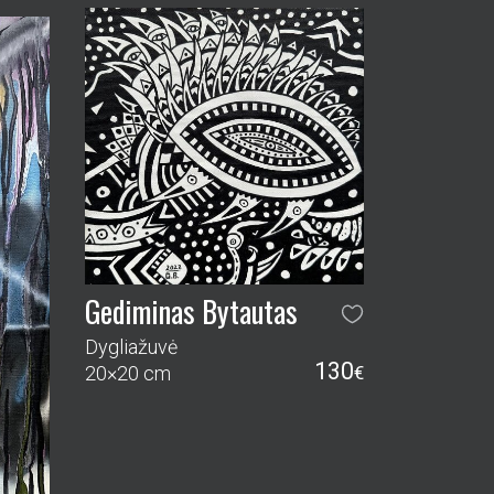
Gediminas Bytautas
Dygliažuvė
130
20×20 cm
€