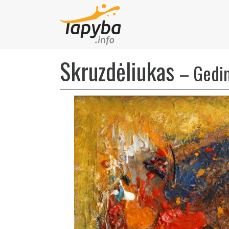
Skruzdėliukas
–
Gedi