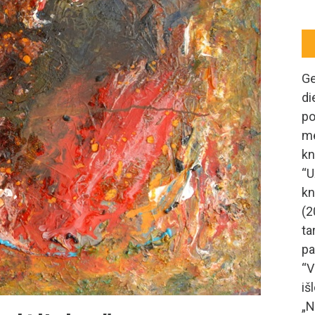
Ge
di
po
me
kn
“U
kn
(2
ta
pa
“V
i
„N