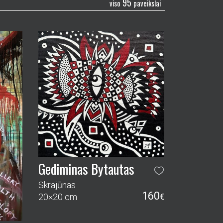
95
viso
paveikslai
Gediminas Bytautas
Skrajūnas
160
20×20 cm
€