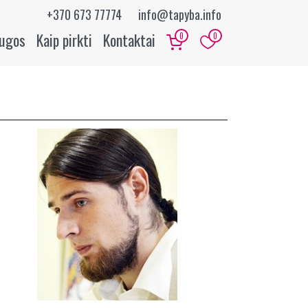
+370 673 77774
info@tapyba.info
augos
Kaip pirkti
Kontaktai
0
0