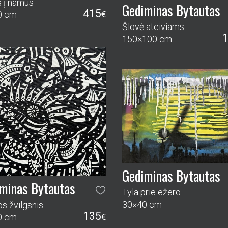
s į namus
Gediminas Bytautas
415
0 cm
€
Šlovė ateiviams
1
150×100 cm
Gediminas Bytautas
minas Bytautas
Tyla prie ežero
30×40 cm
s žvilgsnis
135
0 cm
€