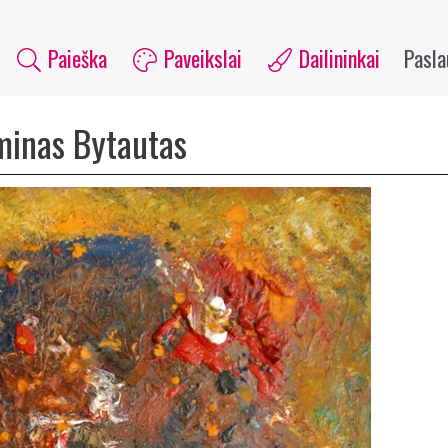
Paieška
Paveikslai
Dailininkai
Pasl
minas Bytautas