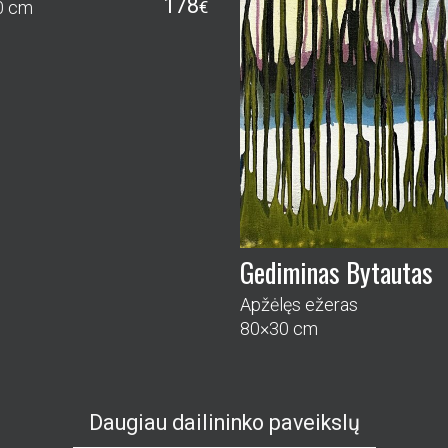
178
0 cm
€
Gediminas Bytautas
Apžėlęs ežeras
80×30 cm
Daugiau dailininko paveikslų