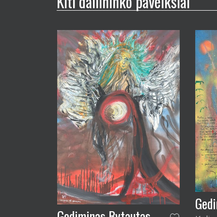
Kiti dailininko paveikslai
Gedi
Gediminas Bytautas