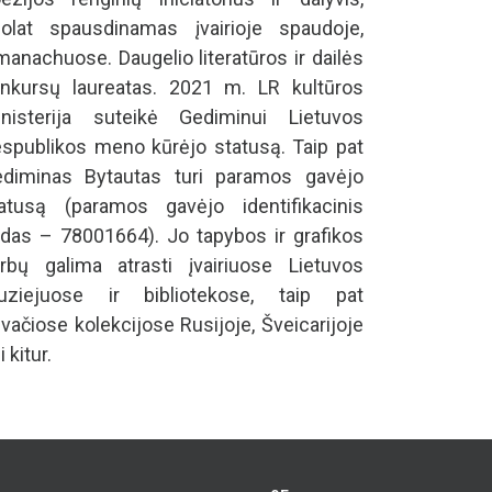
olat spausdinamas įvairioje spaudoje,
manachuose. Daugelio literatūros ir dailės
nkursų laureatas. 2021 m. LR kultūros
nisterija suteikė Gediminui Lietuvos
spublikos meno kūrėjo statusą. Taip pat
diminas Bytautas turi paramos gavėjo
atusą (paramos gavėjo identifikacinis
das – 78001664). Jo tapybos ir grafikos
rbų galima atrasti įvairiuose Lietuvos
uziejuose ir bibliotekose, taip pat
ivačiose kolekcijose Rusijoje, Šveicarijoje
i kitur.