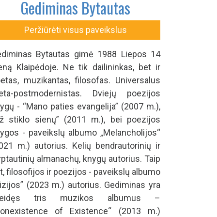
Gediminas Bytautas
Peržiūrėti visus paveikslus
diminas Bytautas gimė 1988 Liepos 14
eną Klaipėdoje. Ne tik dailininkas, bet ir
etas, muzikantas, filosofas. Universalus
ta-postmodernistas. Dviejų poezijos
ygų - “Mano paties evangelija” (2007 m.),
ž stiklo sienų” (2011 m.), bei poezijos
ygos - paveikslų albumo „Melancholijos“
021 m.) autorius. Kelių bendrautorinių ir
rptautinių almanachų, knygų autorius. Taip
t, filosofijos ir poezijos - paveikslų albumo
izijos” (2023 m.) autorius. Gediminas yra
šleidęs tris muzikos albumus –
onexistence of Existence“ (2013 m.)