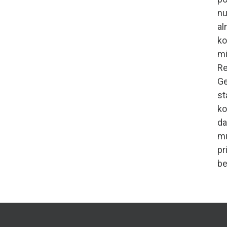
nu
al
ko
mi
Re
Ge
st
ko
da
m
pr
be