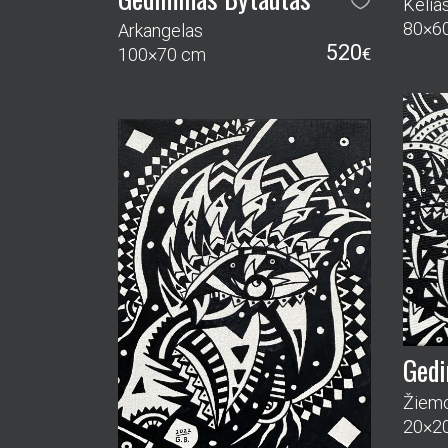
Kelia
80×6
Arkangelas
520
100×70 cm
€
Gedi
Žiemo
20×2