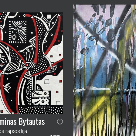
minas Bytautas
s rapsodija