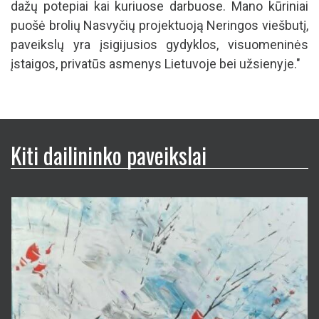
dažų potepiai kai kuriuose darbuose. Mano kūriniai
puošė brolių Nasvyčių projektuoją Neringos viešbutį,
paveikslų yra įsigijusios gydyklos, visuomeninės
įstaigos, privatūs asmenys Lietuvoje bei užsienyje."
Kiti dailininko paveikslai