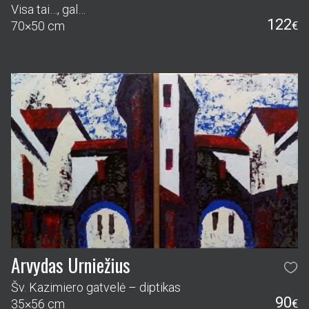
Visa tai…, gal…
122
70×50 cm
€
Arvydas Urniežius
Šv. Kazimiero gatvelė – diptikas
90
35×56 cm
€