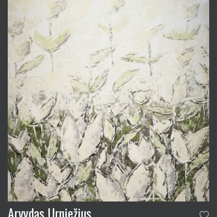
Arvydas Urniežius