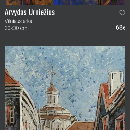
Arvydas Urniežius
Vilniaus arka
68
30×30 cm
€