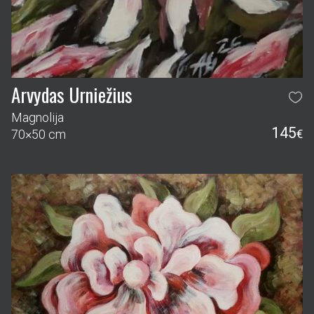
Arvydas Urniežius
Magnolija
145
70×50 cm
€