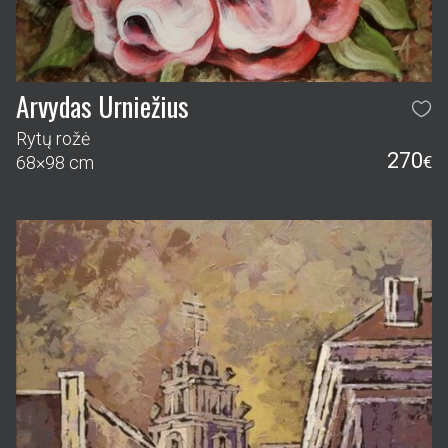
Arvydas Urniežius
Rytų rožė
270
68×98 cm
€