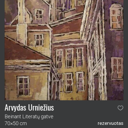
Arvydas Urniežius
Beinant Literatų gatve
70×50 cm
rezervuotas