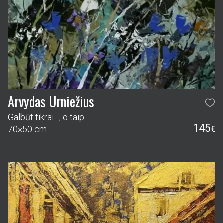
Arvydas Urniežius
Galbūt tikrai…, o taip…
145
70×50 cm
€