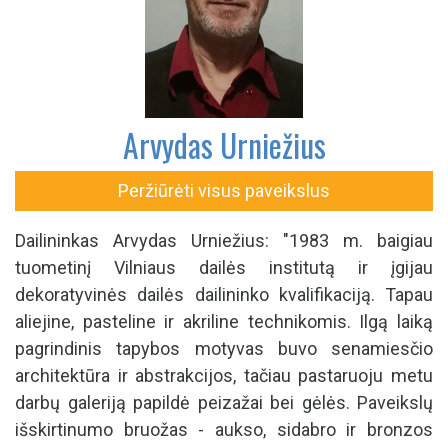
Arvydas Urniežius
Peržiūrėti visus paveikslus
Dailininkas Arvydas Urniežius: "1983 m. baigiau
tuometinį Vilniaus dailės institutą ir įgijau
dekoratyvinės dailės dailininko kvalifikaciją. Tapau
aliejine, pasteline ir akriline technikomis. Ilgą laiką
pagrindinis tapybos motyvas buvo senamiesčio
architektūra ir abstrakcijos, tačiau pastaruoju metu
darbų galeriją papildė peizažai bei gėlės. Paveikslų
išskirtinumo bruožas - aukso, sidabro ir bronzos