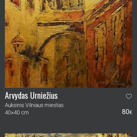
Arvydas Urniežius
Auksinis Vilniaus miestas
80
40×40 cm
€