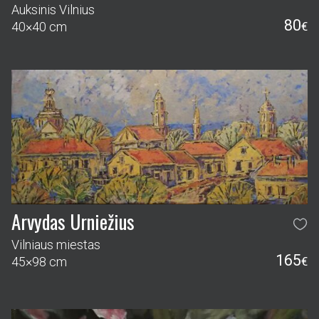
Auksinis Vilnius
80
40×40 cm
€
Arvydas Urniežius
Vilniaus miestas
165
45×98 cm
€