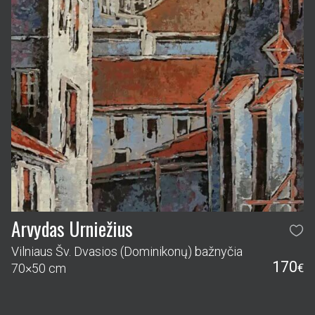
Arvydas Urniežius
Vilniaus Šv. Dvasios (Dominikonų) bažnyčia
170
70×50 cm
€