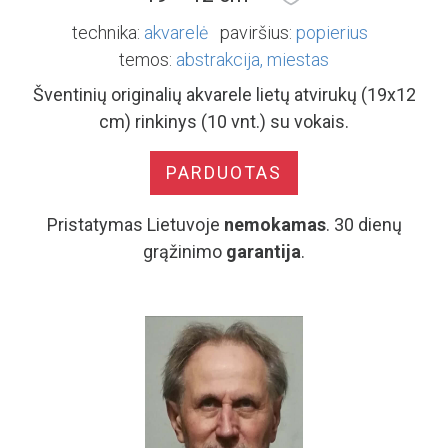
technika:
akvarelė
paviršius:
popierius
temos:
abstrakcija
miestas
Šventinių originalių akvarele lietų atvirukų (19x12
cm) rinkinys (10 vnt.) su vokais.
PARDUOTAS
Pristatymas Lietuvoje
nemokamas
. 30 dienų
grąžinimo
garantija
.