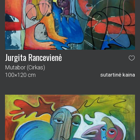
Jurgita Rancevienė
Mutabor (Cirkas)
100×120 cm
sutartinė kaina