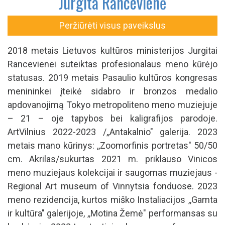
Jurgita Rancevienė
Peržiūrėti visus paveikslus
2018 metais Lietuvos kultūros ministerijos Jurgitai
Rancevienei suteiktas profesionalaus meno kūrėjo
statusas. 2019 metais Pasaulio kultūros kongresas
menininkei įteikė sidabro ir bronzos medalio
apdovanojimą Tokyo metropoliteno meno muziejuje
– 21 – oje tapybos bei kaligrafijos parodoje.
ArtVilnius 2022-2023 /,,Antakalnio" galerija. 2023
metais mano kūrinys: ,,Zoomorfinis portretas" 50/50
cm. Akrilas/sukurtas 2021 m. priklauso Vinicos
meno muziejaus kolekcijai ir saugomas muziejaus -
Regional Art museum of Vinnytsia fonduose. 2023
meno rezidencija, kurtos miško Instaliacijos ,,Gamta
ir kultūra" galerijoje, ,,Motina Žemė" performansas su