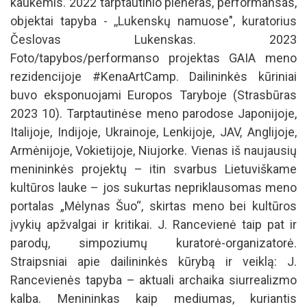
kaukėmis. 2022 tarptautinio pleneras, performansas,
objektai tapyba - ,,Lukenskų namuose", kuratorius
Česlovas Lukenskas. 2023
Foto/tapybos/performanso projektas GAIA meno
rezidencijoje #KenaArtCamp. Dailininkės kūriniai
buvo eksponuojami Europos Taryboje (Strasbūras
2023 10). Tarptautinėse meno parodose Japonijoje,
Italijoje, Indijoje, Ukrainoje, Lenkijoje, JAV, Anglijoje,
Armėnijoje, Vokietijoje, Niujorke. Vienas iš naujausių
menininkės projektų – itin svarbus Lietuviškame
kultūros lauke – jos sukurtas nepriklausomas meno
portalas „Mėlynas Šuo“, skirtas meno bei kultūros
įvykių apžvalgai ir kritikai. J. Rancevienė taip pat ir
parodų, simpoziumų kuratorė-organizatorė.
Straipsniai apie dailininkės kūrybą ir veiklą: J.
Rancevienės tapyba – aktuali archaika siurrealizmo
kalba. Menininkas kaip mediumas, kuriantis