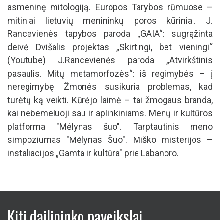
asmeninę mitologiją. Europos Tarybos rūmuose –
mitiniai lietuvių menininkų poros kūriniai. J.
Rancevienės tapybos paroda „GAIA“: sugrąžinta
deivė Dvišalis projektas „Skirtingi, bet vieningi“
(Youtube) J.Rancevienės paroda „Atvirkštinis
pasaulis. Mitų metamorfozės“: iš regimybės – į
neregimybę. Žmonės susikuria problemas, kad
turėtų ką veikti. Kūrėjo laimė – tai žmogaus branda,
kai nebemeluoji sau ir aplinkiniams. Menų ir kultūros
platforma "Mėlynas šuo". Tarptautinis meno
simpoziumas "Mėlynas Šuo". Miško misterijos –
instaliacijos „Gamta ir kultūra" prie Labanoro.
Kiti dailininko paveikslai