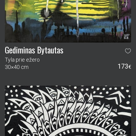
Gediminas Bytautas
Tyla prie ežero
173
30×40 cm
€