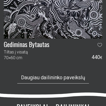
Gediminas Bytautas
Tiltas į visatą
440
70×60 cm
€
Daugiau dailininko paveikslų