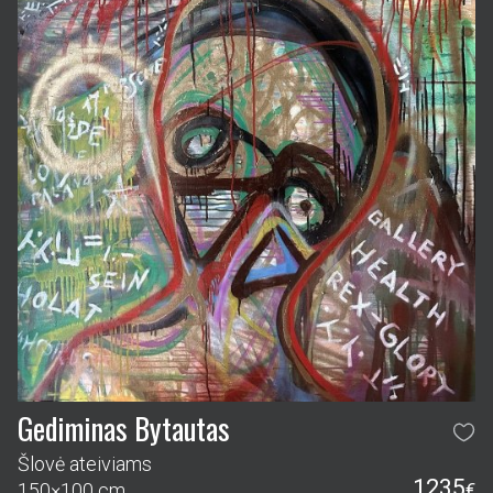
Gediminas Bytautas
Šlovė ateiviams
1235
150×100 cm
€