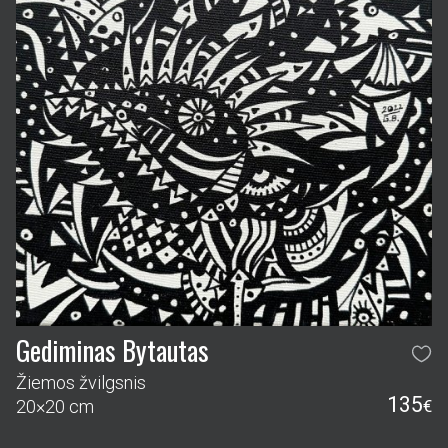
Gediminas Bytautas
Žiemos žvilgsnis
135
20×20 cm
€