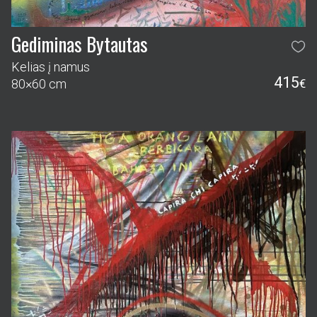
Gediminas Bytautas
Kelias į namus
415
80×60 cm
€