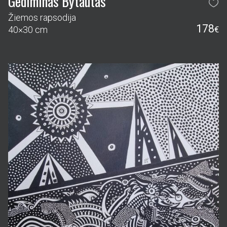
Gediminas Bytautas
Žiemos rapsodija
178
40×30 cm
€