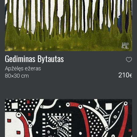
Gediminas Bytautas
Apžėlęs ežeras
210
80×30 cm
€