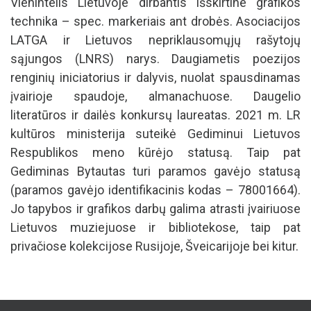
Vienintelis Lietuvoje dirbantis išskirtine grafikos
technika – spec. markeriais ant drobės. Asociacijos
LATGA ir Lietuvos nepriklausomųjų rašytojų
sąjungos (LNRS) narys. Daugiametis poezijos
renginių iniciatorius ir dalyvis, nuolat spausdinamas
įvairioje spaudoje, almanachuose. Daugelio
literatūros ir dailės konkursų laureatas. 2021 m. LR
kultūros ministerija suteikė Gediminui Lietuvos
Respublikos meno kūrėjo statusą. Taip pat
Gediminas Bytautas turi paramos gavėjo statusą
(paramos gavėjo identifikacinis kodas – 78001664).
Jo tapybos ir grafikos darbų galima atrasti įvairiuose
Lietuvos muziejuose ir bibliotekose, taip pat
privačiose kolekcijose Rusijoje, Šveicarijoje bei kitur.