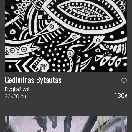
Gediminas Bytautas
Dygliažuvė
130
20×20 cm
€