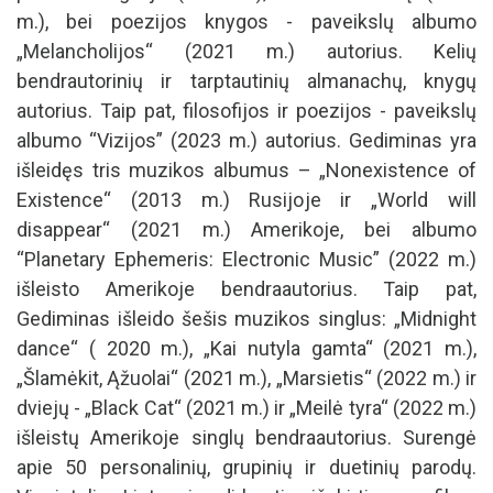
m.), bei poezijos knygos - paveikslų albumo
„Melancholijos“ (2021 m.) autorius. Kelių
bendrautorinių ir tarptautinių almanachų, knygų
autorius. Taip pat, filosofijos ir poezijos - paveikslų
albumo “Vizijos” (2023 m.) autorius. Gediminas yra
išleidęs tris muzikos albumus – „Nonexistence of
Existence“ (2013 m.) Rusijoje ir „World will
disappear“ (2021 m.) Amerikoje, bei albumo
“Planetary Ephemeris: Electronic Music” (2022 m.)
išleisto Amerikoje bendraautorius. Taip pat,
Gediminas išleido šešis muzikos singlus: „Midnight
dance“ ( 2020 m.), „Kai nutyla gamta“ (2021 m.),
„Šlamėkit, Ąžuolai“ (2021 m.), „Marsietis“ (2022 m.) ir
dviejų - „Black Cat“ (2021 m.) ir „Meilė tyra“ (2022 m.)
išleistų Amerikoje singlų bendraautorius. Surengė
apie 50 personalinių, grupinių ir duetinių parodų.