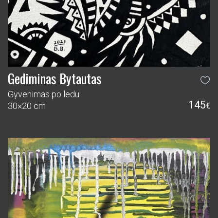
Gediminas Bytautas
Gyvenimas po ledu
145
30×20 cm
€