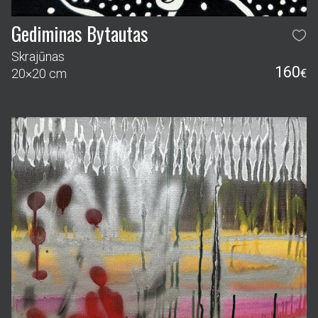
Gediminas Bytautas
Skrajūnas
160
20×20 cm
€