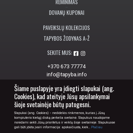
RĖMINIMAS
DOVANŲ KUPONAI
PAVEIKSLŲ KOLEKCIJOS
TAPYBOS ŽODYNAS A-Ž
SEKITE MUS:
+370 673 77774
info@tapyba.info
Šiame puslapyje yra įdiegti slapukai (ang.
Cookies), kad ateityje Jūsų apsilankymai
šioje svetainėje būtų patogesni.
Slapukai (ang. Cookies) − nedidelės rinkmenos, kurias į Jūsų
kompiuterio kietąjį diską perkelia svetainė. Slapukus naudojame
norėdami sekti Jūsų prioritetus ir veiklą šioje svetainėje. Slapukuose
gali būti įdėta įvairi informacija: apskaičiuota, kiek…
Plačiau