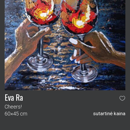
Eva Ra
Cheers!
60×45 cm
sutartinė kaina