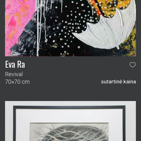
Eva Ra
Revival
70×70 cm
sutartinė kaina