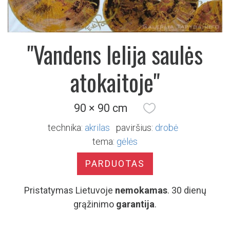
"Vandens lelija saulės
atokaitoje"
90 × 90 cm
technika:
akrilas
paviršius:
drobė
tema:
gėlės
PARDUOTAS
Pristatymas Lietuvoje
nemokamas
. 30 dienų
grąžinimo
garantija
.