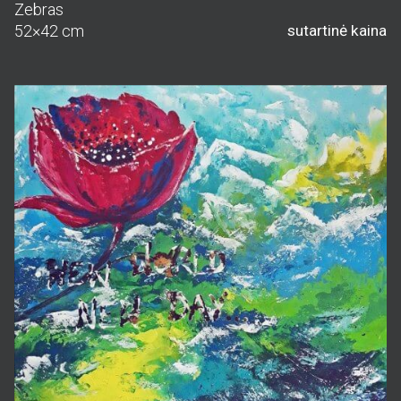
Zebras
52×42 cm
sutartinė kaina