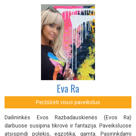
Eva Ra
Peržiūrėti visus paveikslus
Dailininkės Evos Razbadauskienės (Evos Ra)
darbuose susipina tikrovė ir fantazija. Paveiksluose
atsispindi polėkis, egzotika, gamta. Pasirinkdami