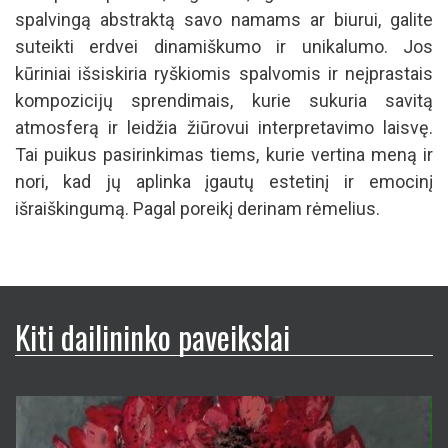
spalvingą abstraktą savo namams ar biurui, galite
suteikti erdvei dinamiškumo ir unikalumo. Jos
kūriniai išsiskiria ryškiomis spalvomis ir neįprastais
kompozicijų sprendimais, kurie sukuria savitą
atmosferą ir leidžia žiūrovui interpretavimo laisvę.
Tai puikus pasirinkimas tiems, kurie vertina meną ir
nori, kad jų aplinka įgautų estetinį ir emocinį
išraiškingumą. Pagal poreikį derinam rėmelius.
Kiti dailininko paveikslai