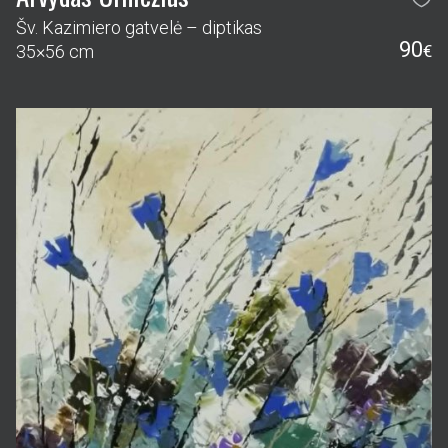
Šv. Kazimiero gatvelė – diptikas
90
35×56 cm
€