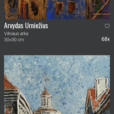
Arvydas Urniežius
Vilniaus arka
68
30×30 cm
€