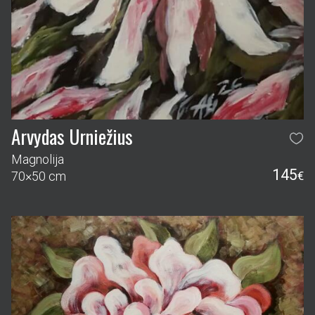
Arvydas Urniežius
Magnolija
145
70×50 cm
€