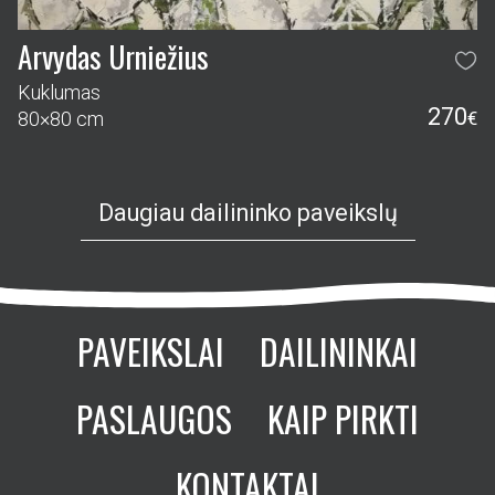
Arvydas Urniežius
Kuklumas
270
80×80 cm
€
Daugiau dailininko paveikslų
PAVEIKSLAI
DAILININKAI
PASLAUGOS
KAIP PIRKTI
KONTAKTAI