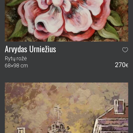
Arvydas Urniežius
Rytų rožė
270
68×98 cm
€