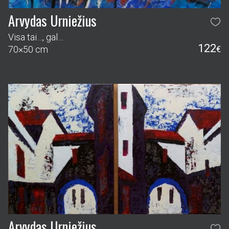
Arvydas Urniežius
Visa tai…, gal…
122
70×50 cm
€
Arvydas Urniežius