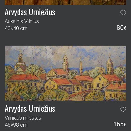
Arvydas Urniežius
Auksinis Vilnius
80
40×40 cm
€
Arvydas Urniežius
Vilniaus miestas
165
45×98 cm
€