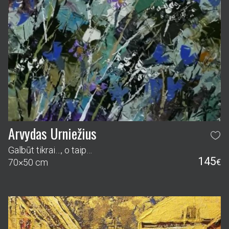
Arvydas Urniežius
Galbūt tikrai…, o taip…
145
70×50 cm
€