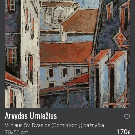
Arvydas Urniežius
Vilniaus Šv. Dvasios (Dominikonų) bažnyčia
170
70×50 cm
€