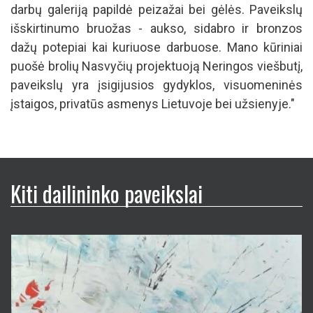
darbų galeriją papildė peizažai bei gėlės. Paveikslų
išskirtinumo bruožas - aukso, sidabro ir bronzos
dažų potepiai kai kuriuose darbuose. Mano kūriniai
puošė brolių Nasvyčių projektuoją Neringos viešbutį,
paveikslų yra įsigijusios gydyklos, visuomeninės
įstaigos, privatūs asmenys Lietuvoje bei užsienyje."
Kiti dailininko paveikslai