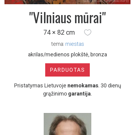
"Vilniaus mūrai"
74 × 82 cm
tema:
miestas
akrilas/medienos plokštė, bronza
PARDUOTAS
Pristatymas Lietuvoje
nemokamas
. 30 dienų
grąžinimo
garantija
.