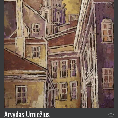
Arvydas Urniežius