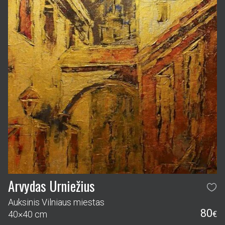
Arvydas Urniežius
Auksinis Vilniaus miestas
80
40×40 cm
€