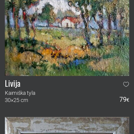
Livija
Kaimiška tyla
79
30×25 cm
€