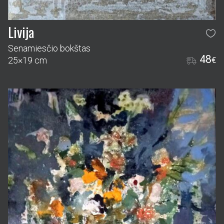
Livija
Senamiesčio bokštas
48
25×19 cm
€