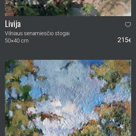
Livija
Vilniaus senamiesčio stogai
215
50×40 cm
€