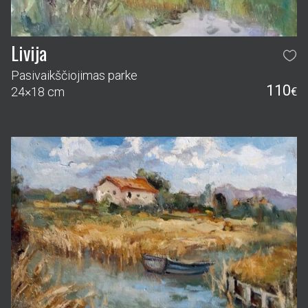
Livija
Pasivaikščiojimas parke
110
24×18 cm
€