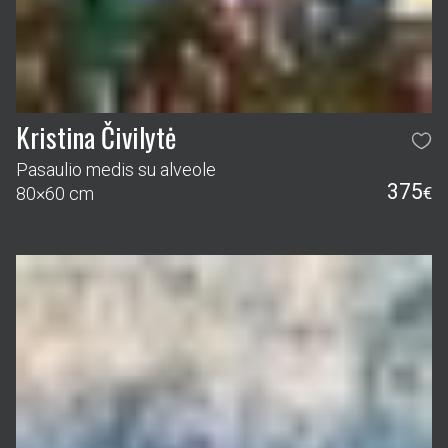
Kristina Čivilytė
Pasaulio medis su alveole
375
80×60 cm
€