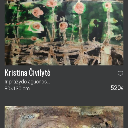
Kristina Čivilytė
Ir pražydo aguonos…
520
80×130 cm
€