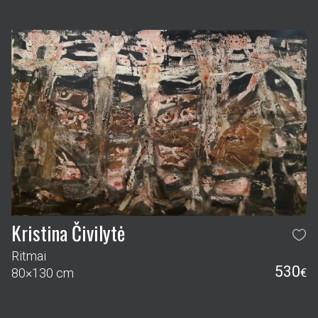
Kristina Čivilytė
Ritmai
530
80×130 cm
€