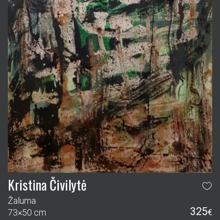
Kristina Čivilytė
Žaluma
325
73×50 cm
€