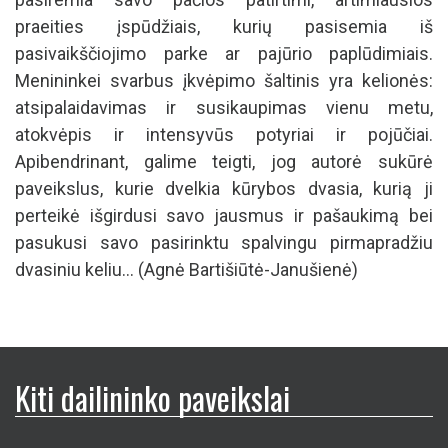
praeities įspūdžiais, kurių pasisemia iš
pasivaikščiojimo parke ar pajūrio paplūdimiais.
Menininkei svarbus įkvėpimo šaltinis yra kelionės:
atsipalaidavimas ir susikaupimas vienu metu,
atokvėpis ir intensyvūs potyriai ir pojūčiai.
Apibendrinant, galime teigti, jog autorė sukūrė
paveikslus, kurie dvelkia kūrybos dvasia, kurią ji
perteikė išgirdusi savo jausmus ir pašaukimą bei
pasukusi savo pasirinktu spalvingu pirmapradžiu
dvasiniu keliu... (Agnė Bartišiūtė-Janušienė)
Kiti dailininko paveikslai