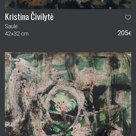
Kristina Čivilytė
Saulė
205
42×32 cm
€