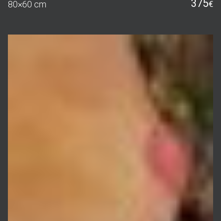
375
80×60 cm
€