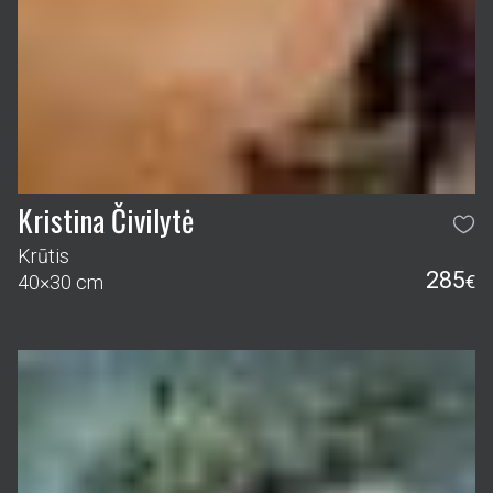
Kristina Čivilytė
Krūtis
285
40×30 cm
€