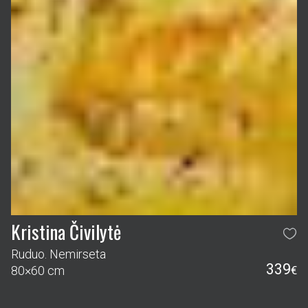
Kristina Čivilytė
Ruduo. Nemirseta
339
80×60 cm
€