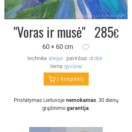
"Voras ir musė"
285
€
60 × 60 cm
technika:
aliejus
paviršius:
drobė
tema:
gyvūnai
Į krepšelį
Pristatymas Lietuvoje
nemokamas
. 30 dienų
grąžinimo
garantija
.