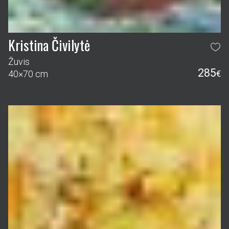
Kristina Čivilytė
Žuvis
285
40×70 cm
€