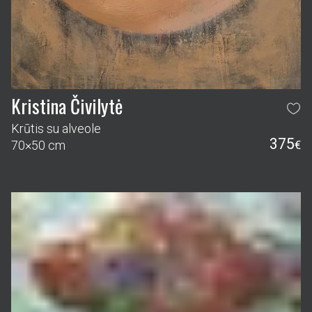
Kristina Čivilytė
Krūtis su alveole
375
70×50 cm
€