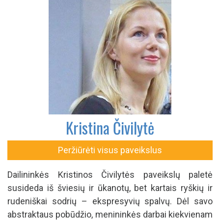
Kristina Čivilytė
Peržiūrėti visus paveikslus
Dailininkės Kristinos Čivilytės paveikslų paletė
susideda iš šviesių ir ūkanotų, bet kartais ryškių ir
rudeniškai sodrių – ekspresyvių spalvų. Dėl savo
abstraktaus pobūdžio, menininkės darbai kiekvienam