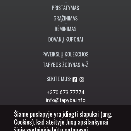
PRISTATYMAS
GRĄŽINIMAS
RĖMINIMAS
DOVANŲ KUPONAI
PAVEIKSLŲ KOLEKCIJOS
TAPYBOS ŽODYNAS A-Ž
SEKITE MUS:
+370 673 77774
info@tapyba.info
Šiame puslapyje yra įdiegti slapukai (ang.
Cookies), kad ateityje Jūsų apsilankymai
šioje svetainėje būtų patogesni.