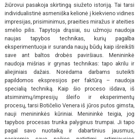
žiūrovui pasakoja skirtingą siužeto istoriją. Tai tarsi
individualistinė asmeniška kelionė į kiekvieno vidines
impresijas, prisiminimus, praeities miražus ir ateities
smėlio pilis. Tapytoja drąsiai, su užmoju naudoja
naujas tapybos technikas, kurių pagalba
eksperimentuoja ir suranda naujų būdų kaip išreikšti
save ant baltos drobės paviršiaus. Menininkė
naudoja mišrias ir grynas technikas: tapo akrilu ir
aliejiniais dažais. Norėdama darbams suteikti
papildomos ekspresijos per faktūrą – naudoja
specialią techniką. Kaip šio proceso išdava, iš
atsiminimų/impresijų šleifo ir eksperimentų
procesų, tarsi Botičelio Venera iš jūros putos gimsta,
nauji menininkės kūriniai. Menininkė teigia, jog
tapybos procesas trunka palyginus trumpai. Ji tapo
pagal savo nuotaiką ir dabartinius jausmus,
pasiremia savo pačios patirtimi, artimiausios