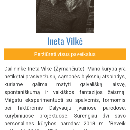
Ineta Vilkė
Peržiūrėti visus paveikslus
Dailininkė Ineta Vilkė (Žymančiūtė): Mano kūryba yra
netikėtai prasiveržusių sąmonės blyksnių atspindys,
kuriame galima matyti gaivališką laisvę,
spontaniškumą ir vaikiškos fantazijos žaismą.
Mėgstu eksperimentuoti su spalvomis, formomis
bei faktūromis Dalyvauju įvairiose parodose,
kūrybiniuose projektuose. Surengiau dvi savo
personalines kūrybos parodas: 2018 m. "Beveik