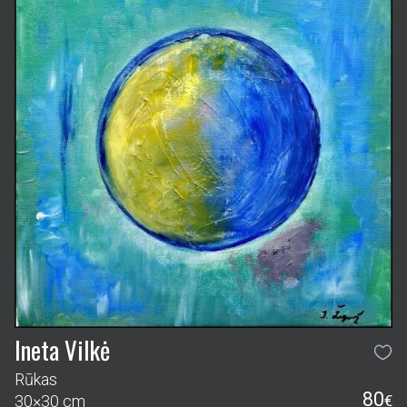
Ineta Vilkė
Rūkas
80
30×30 cm
€