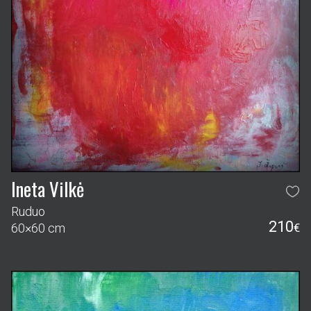
Ineta Vilkė
Ruduo
210
60×60 cm
€