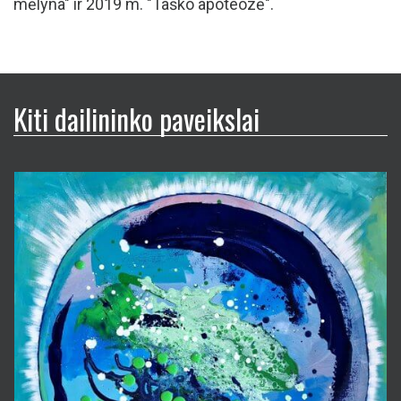
mėlyna" ir 2019 m. "Taško apoteozė".
Kiti dailininko paveikslai