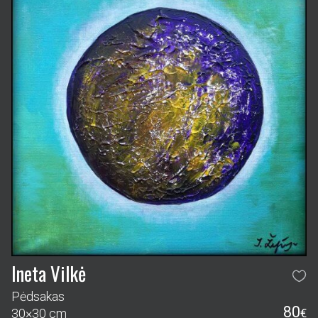
Ineta Vilkė
Pėdsakas
80
30×30 cm
€