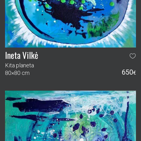
Ineta Vilkė
Kita planeta
650
80×80 cm
€