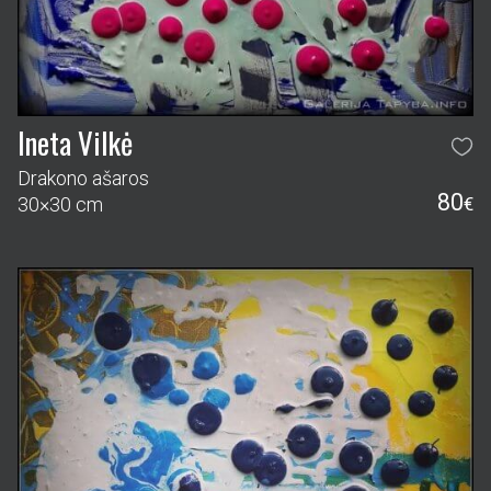
Ineta Vilkė
Drakono ašaros
80
30×30 cm
€