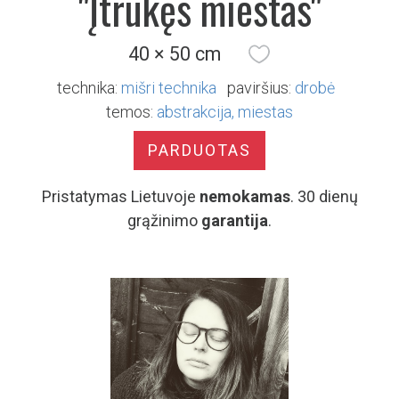
"Įtrūkęs miestas"
40 × 50 cm
technika:
mišri technika
paviršius:
drobė
temos:
abstrakcija
miestas
PARDUOTAS
Pristatymas Lietuvoje
nemokamas
. 30 dienų
grąžinimo
garantija
.