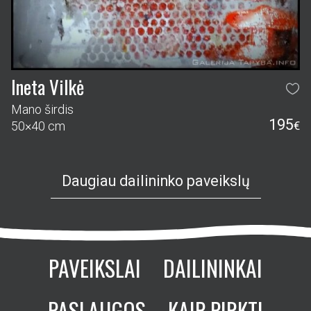
Ineta Vilkė
Mano širdis
195
50×40 cm
€
Daugiau dailininko paveikslų
PAVEIKSLAI
DAILININKAI
PASLAUGOS
KAIP PIRKTI