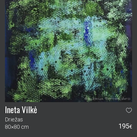
Ineta Vilkė
Driežas
195
80×80 cm
€