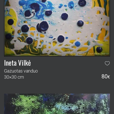
Ineta Vilkė
Gazuotas vanduo
80
30×30 cm
€