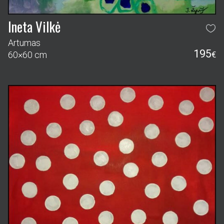
Ineta Vilkė
Artumas
195
60×60 cm
€