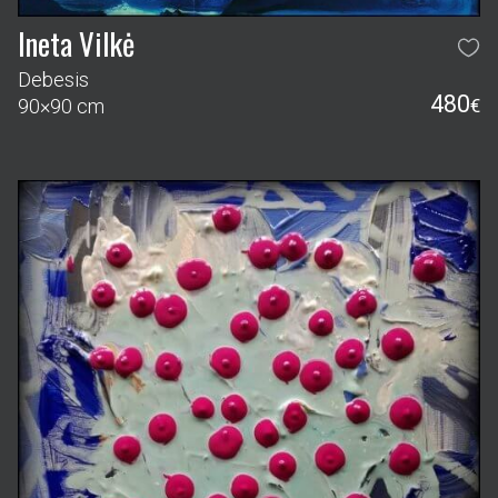
Ineta Vilkė
Debesis
480
90×90 cm
€