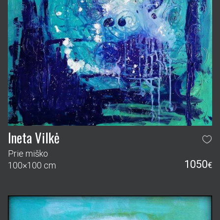
Ineta Vilkė
Prie miško
1050
100×100 cm
€