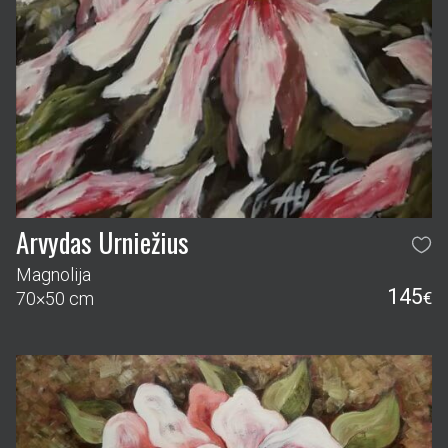
Arvydas Urniežius
Magnolija
145
70×50 cm
€