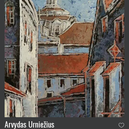
Arvydas Urniežius