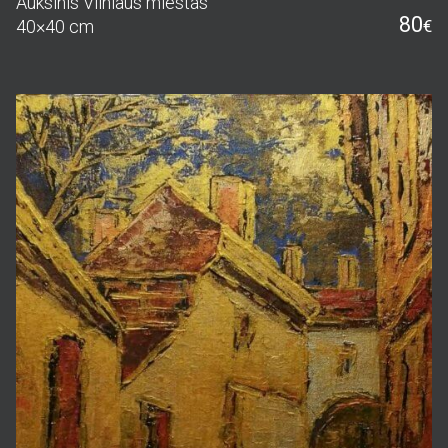
Auksinis Vilniaus miestas
80
40×40 cm
€