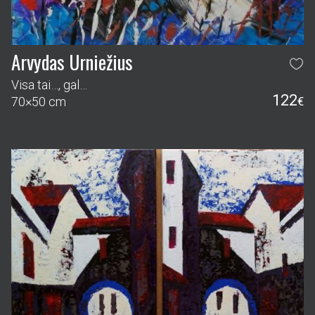
Arvydas Urniežius
Visa tai…, gal…
122
70×50 cm
€