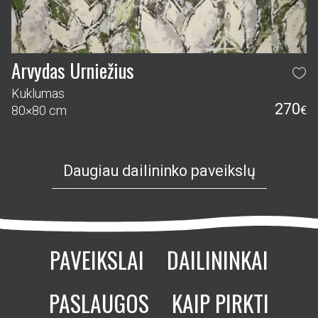
Arvydas Urniežius
Kuklumas
270
80×80 cm
€
Daugiau dailininko paveikslų
PAVEIKSLAI
DAILININKAI
PASLAUGOS
KAIP PIRKTI