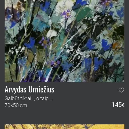
Arvydas Urniežius
Galbūt tikrai…, o taip…
145
70×50 cm
€