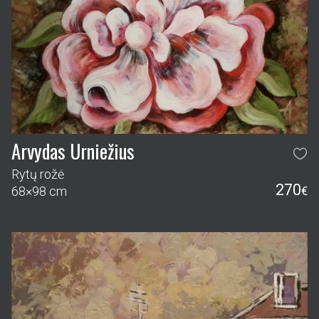
Arvydas Urniežius
Rytų rožė
270
68×98 cm
€