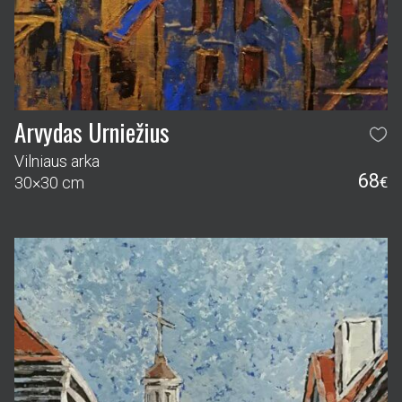
Arvydas Urniežius
Vilniaus arka
68
30×30 cm
€