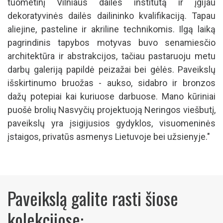
tuometinį Vilniaus dailės institutą ir įgijau
dekoratyvinės dailės dailininko kvalifikaciją. Tapau
aliejine, pasteline ir akriline technikomis. Ilgą laiką
pagrindinis tapybos motyvas buvo senamiesčio
architektūra ir abstrakcijos, tačiau pastaruoju metu
darbų galeriją papildė peizažai bei gėlės. Paveikslų
išskirtinumo bruožas - aukso, sidabro ir bronzos
dažų potepiai kai kuriuose darbuose. Mano kūriniai
puošė brolių Nasvyčių projektuoją Neringos viešbutį,
paveikslų yra įsigijusios gydyklos, visuomeninės
įstaigos, privatūs asmenys Lietuvoje bei užsienyje."
Paveikslą galite rasti šiose
kolekcijose: