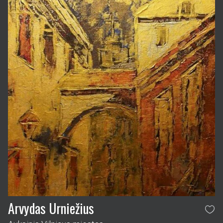
Arvydas Urniežius