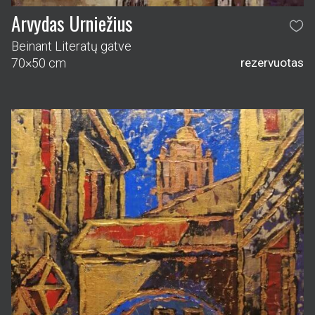
Arvydas Urniežius
Beinant Literatų gatve
70×50 cm
rezervuotas