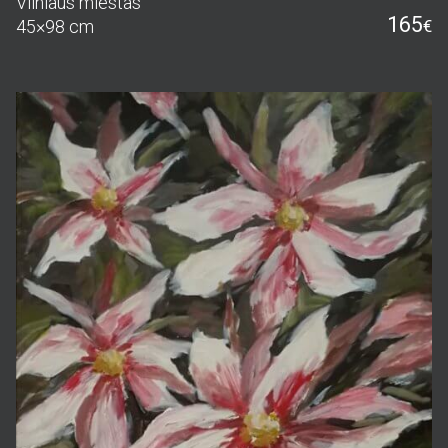
Vilniaus miestas
165
45×98 cm
€