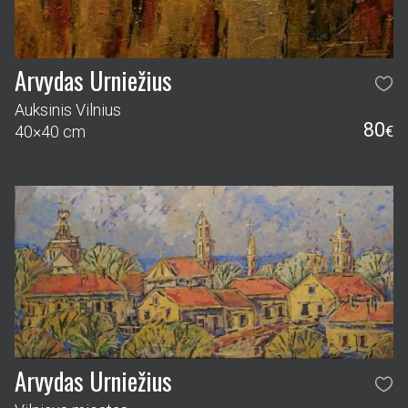
Arvydas Urniežius
Auksinis Vilnius
80
40×40 cm
€
Arvydas Urniežius