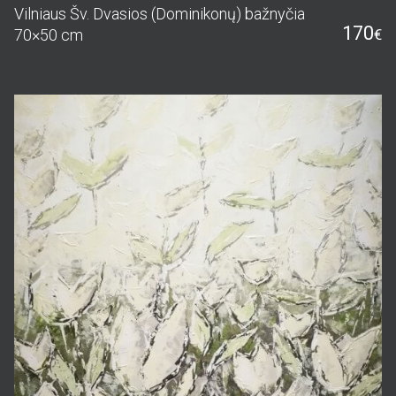
Vilniaus Šv. Dvasios (Dominikonų) bažnyčia
170
70×50 cm
€