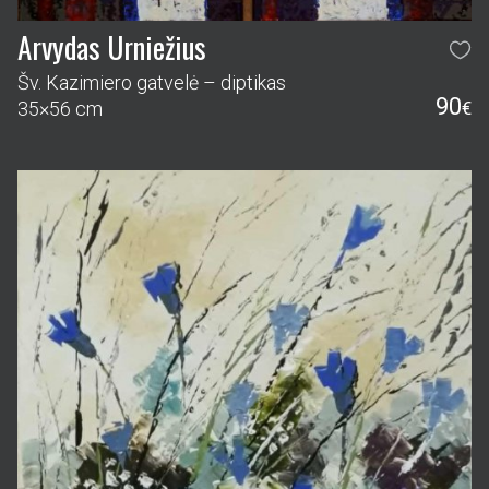
Arvydas Urniežius
Šv. Kazimiero gatvelė – diptikas
90
35×56 cm
€