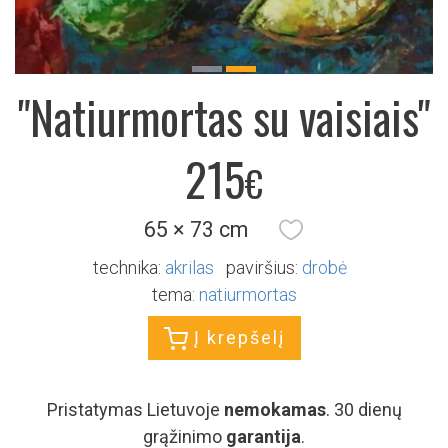
Previous
Next
"Natiurmortas su vaisiais"
215
€
65 × 73 cm
technika:
akrilas
paviršius:
drobė
tema:
natiurmortas
Į krepšelį
Pristatymas Lietuvoje
nemokamas
. 30 dienų
grąžinimo
garantija
.