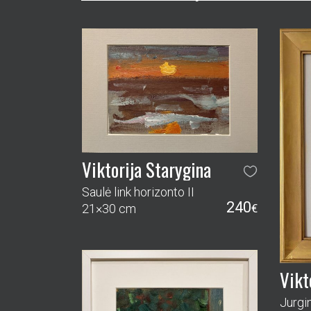
Viktorija Starygina
Saulė link horizonto II
240
21×30 cm
€
Vikt
Jurgin