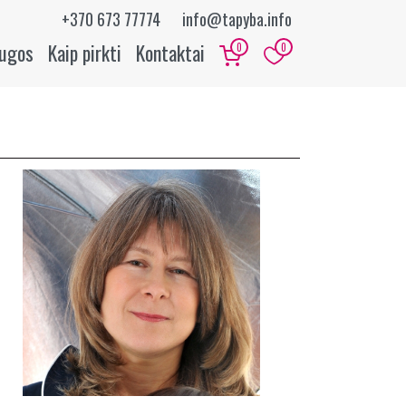
+370 673 77774
info@tapyba.info
augos
Kaip pirkti
Kontaktai
0
0