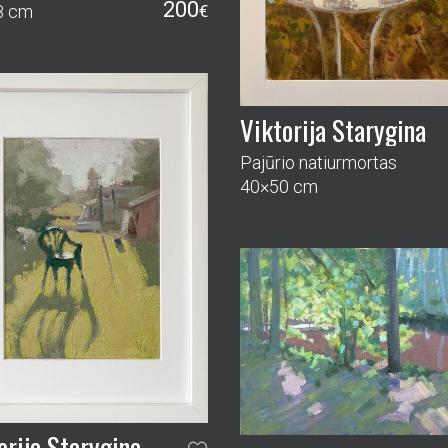
200
8 cm
€
Viktorija Starygina
Pajūrio natiurmortas
40×50 cm
orija Starygina