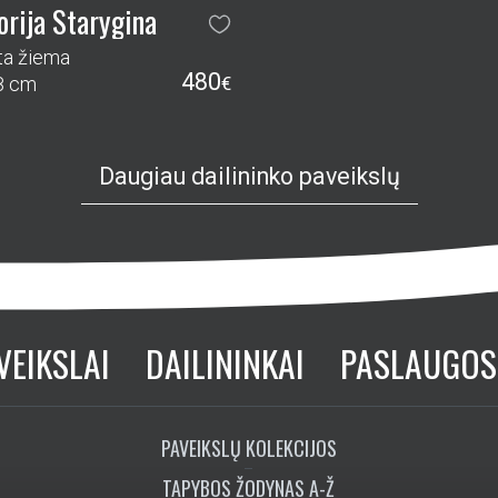
orija Starygina
ta žiema
480
8 cm
€
Daugiau dailininko paveikslų
VEIKSLAI
DAILININKAI
PASLAUGOS
PAVEIKSLŲ KOLEKCIJOS
TAPYBOS ŽODYNAS A-Ž