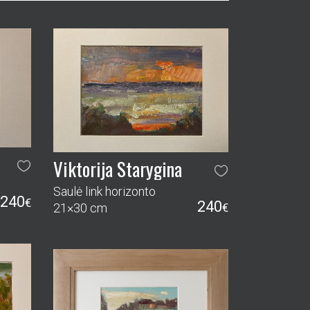
Viktorija Starygina
Saulė link horizonto
240
€
240
21×30 cm
€