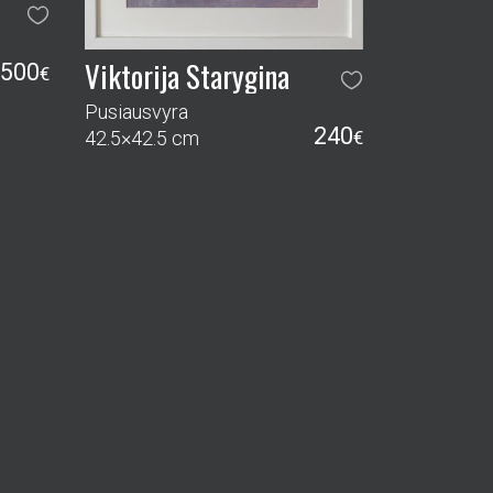
Viktorija Starygina
500
€
Pusiausvyra
240
42.5×42.5 cm
€