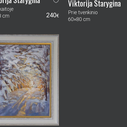
Viktorija Starygina
kaitoje
Prie tvenkinio
240
3 cm
€
60×80 cm