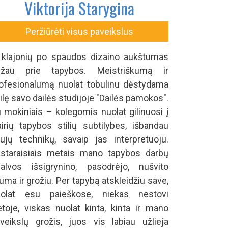
Viktorija Starygina
Peržiūrėti visus paveikslus
 klajonių po spaudos dizaino aukštumas
rįžau prie tapybos. Meistriškumą ir
ofesionalumą nuolat tobulinu dėstydama
ilę savo dailės studijoje "Dailės pamokos".
 mokiniais – kolegomis nuolat gilinuosi į
airių tapybos stilių subtilybes, išbandau
ujų technikų, savaip jas interpretuoju.
staraisiais metais mano tapybos darbų
alvos išsigrynino, pasodrėjo, nušvito
luma ir grožiu. Per tapybą atskleidžiu save,
uolat esu paieškose, niekas nestovi
etoje, viskas nuolat kinta, kinta ir mano
veikslų grožis, juos vis labiau užlieja