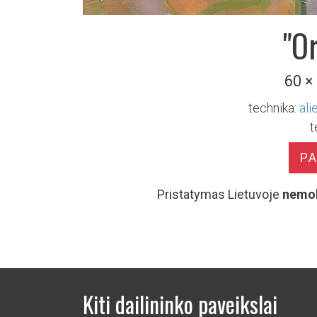
"O
60 ×
technika:
ali
t
P
Pristatymas Lietuvoje
nemo
Kiti dailininko paveikslai