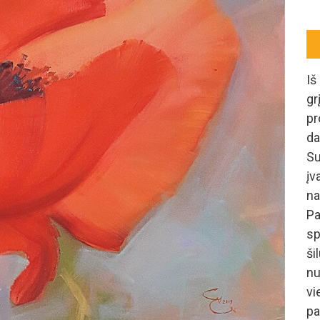
Iš
g
pr
da
Su
įv
na
Pa
sp
ši
n
vi
pa