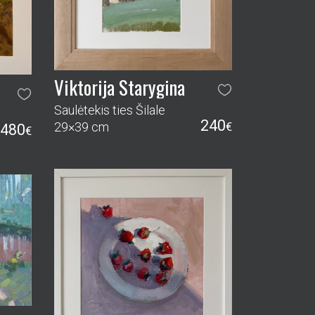
Viktorija Starygina
Saulėtekis ties Šilale
240
29×39 cm
€
480
€