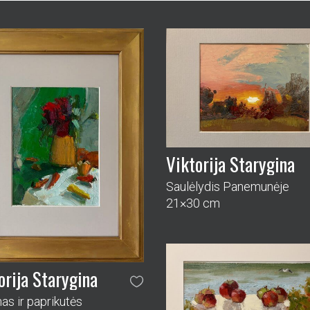
Viktorija Starygina
Saulėlydis Panemunėje
21×30 cm
orija Starygina
as ir paprikutės