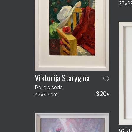
37×2
Viktorija Starygina
Poilsis sode
320
42×32 cm
€
Vikt