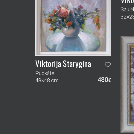
Saulė
32×2
Viktorija Starygina
Puokštė
480
48×48 cm
€