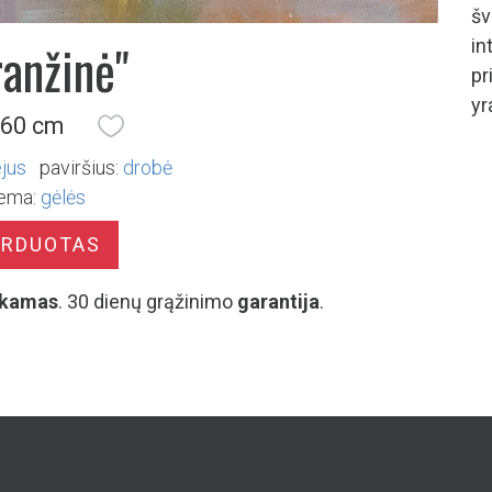
šv
ranžinė"
in
pr
yr
 60 cm
ejus
paviršius:
drobė
ema:
gėlės
ARDUOTAS
kamas
. 30 dienų grąžinimo
garantija
.