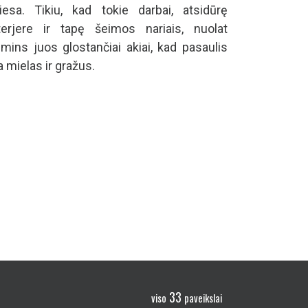
iesa. Tikiu, kad tokie darbai, atsidūrę
terjere ir tapę šeimos nariais, nuolat
imins juos glostančiai akiai, kad pasaulis
a mielas ir gražus.
33
viso
paveikslai