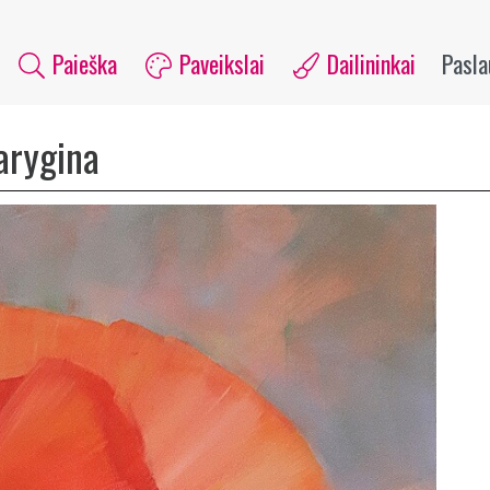
Paieška
Paveikslai
Dailininkai
Pasl
tarygina